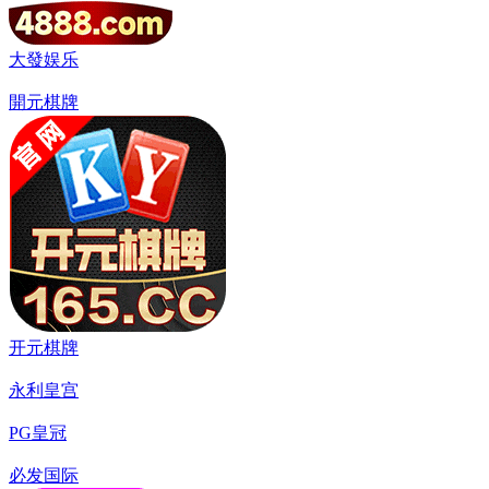
大發娱乐
開元棋牌
开元棋牌
永利皇宫
PG皇冠
必发国际